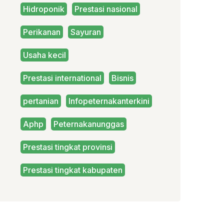
Hidroponik
Prestasi nasional
Perikanan
Sayuran
Usaha kecil
Prestasi international
Bisnis
pertanian
Infopeternakanterkini
Aphp
Peternakanunggas
Prestasi tingkat provinsi
Prestasi tingkat kabupaten