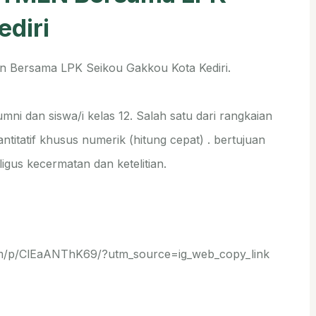
ediri
en Bersama LPK Seikou Gakkou Kota Kediri.
lumni dan siswa/i kelas 12. Salah satu dari rangkaian
ntitatif khusus numerik (hitung cepat) . bertujuan
us kecermatan dan ketelitian.
m/p/ClEaANThK69/?utm_source=ig_web_copy_link