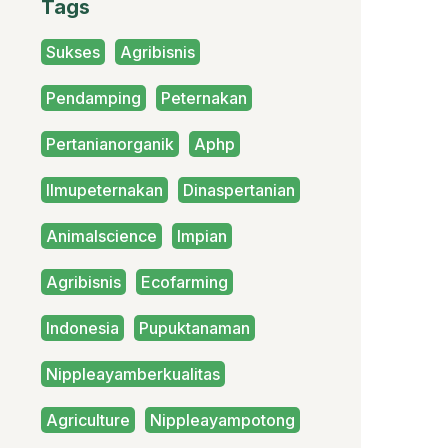
Tags
Sukses
Agribisnis
Pendamping
Peternakan
Pertanianorganik
Aphp
Ilmupeternakan
Dinaspertanian
Animalscience
Impian
Agribisnis
Ecofarming
Indonesia
Pupuktanaman
Nippleayamberkualitas
Agriculture
Nippleayampotong