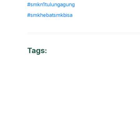
#smkn1tulungagung
#smkhebatsmkbisa
Tags: