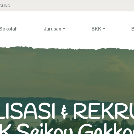
AGUNG
 Sekolah
Jurusan
BKK
B
LISASI & REK