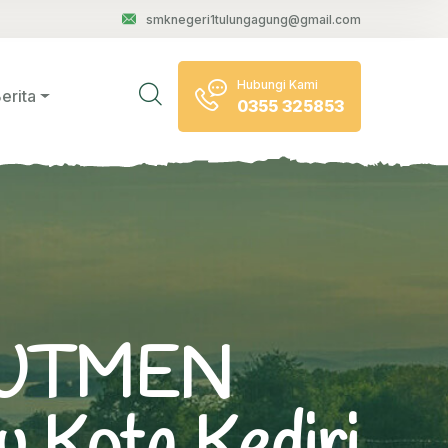
smknegeri1tulungagung@gmail.com
Hubungi Kami
erita
0355 325853
RUTMEN