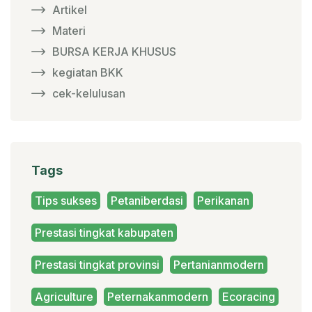
Artikel
Materi
BURSA KERJA KHUSUS
kegiatan BKK
cek-kelulusan
Tags
Tips sukses
Petaniberdasi
Perikanan
Prestasi tingkat kabupaten
Prestasi tingkat provinsi
Pertanianmodern
Agriculture
Peternakanmodern
Ecoracing