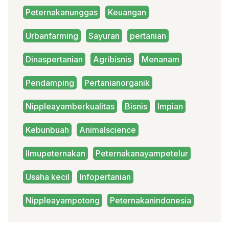
Peternakanunggas
Keuangan
Urbanfarming
Sayuran
pertanian
Dinaspertanian
Agribisnis
Menanam
Pendamping
Pertanianorganik
Nippleayamberkualitas
Bisnis
Impian
Kebunbuah
Animalscience
Ilmupeternakan
Peternakanayampetelur
Usaha kecil
Infopertanian
Nippleayampotong
Peternakanindonesia