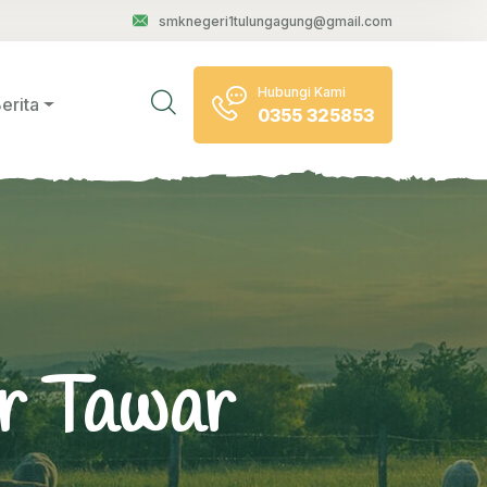
smknegeri1tulungagung@gmail.com
Hubungi Kami
erita
0355 325853
ir Tawar