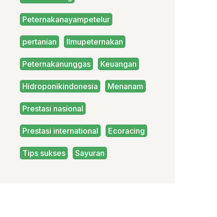
Peternakanayampetelur
pertanian
Ilmupeternakan
Peternakanunggas
Keuangan
Hidroponikindonesia
Menanam
Prestasi nasional
Prestasi international
Ecoracing
Tips sukses
Sayuran