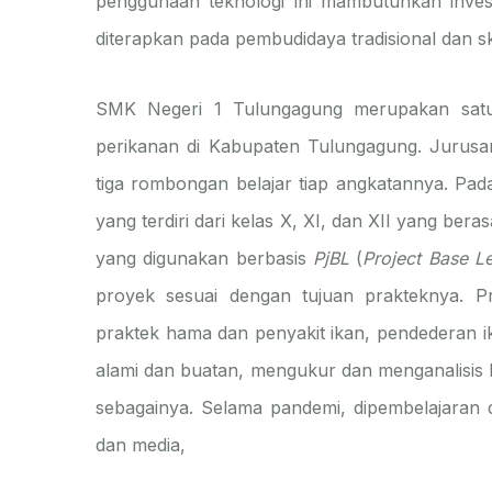
penggunaan teknologi ini mambutuhkan inves
diterapkan pada pembudidaya tradisional dan ska
SMK Negeri 1 Tulungagung merupakan satu
perikanan di Kabupaten Tulungagung. Jurusan
tiga rombongan belajar tiap angkatannya. Pada
yang terdiri dari kelas X, XI, dan XII yang ber
yang digunakan berbasis
PjBL
(
Project Base Le
proyek sesuai dengan tujuan prakteknya. P
praktek hama dan penyakit ikan, pendederan 
alami dan buatan, mengukur dan menganalisis k
sebagainya. Selama pandemi, dipembelajaran 
dan media,