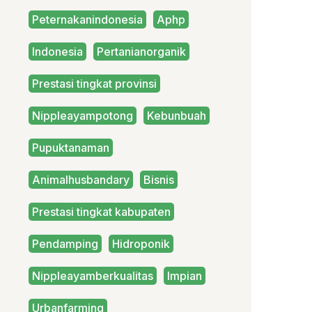
Peternakanindonesia
Aphp
Indonesia
Pertanianorganik
Prestasi tingkat provinsi
Nippleayampotong
Kebunbuah
Pupuktanaman
Animalhusbandary
Bisnis
Prestasi tingkat kabupaten
Pendamping
Hidroponik
Nippleayamberkualitas
Impian
Urbanfarming