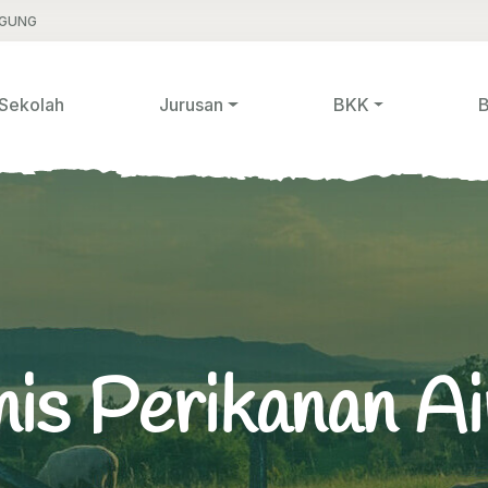
AGUNG
 Sekolah
Jurusan
BKK
B
nis Perikanan A