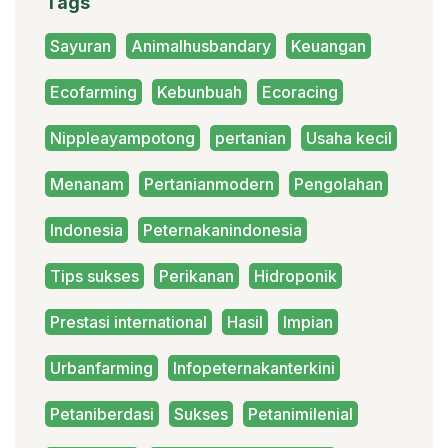
Tags
Sayuran
Animalhusbandary
Keuangan
Ecofarming
Kebunbuah
Ecoracing
Nippleayampotong
pertanian
Usaha kecil
Menanam
Pertanianmodern
Pengolahan
Indonesia
Peternakanindonesia
Tips sukses
Perikanan
Hidroponik
Prestasi international
Hasil
Impian
Urbanfarming
Infopeternakanterkini
Petaniberdasi
Sukses
Petanimilenial