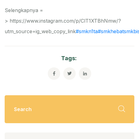
Selengkapnya =
> https://www.instagram.com/p/ClT1XTBhNmw/?
utm_source=ig_web_copy_link
#smkn1ta
#smkhebatsmkbi
Tags: