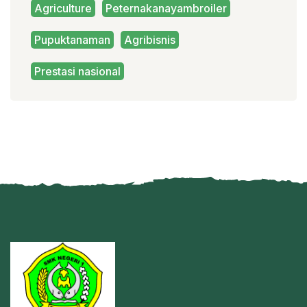
Agriculture
Peternakanayambroiler
Pupuktanaman
Agribisnis
Prestasi nasional