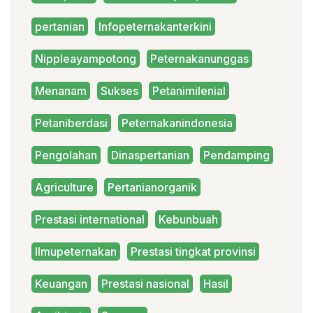
pertanian
Infopeternakanterkini
Nippleayampotong
Peternakanunggas
Menanam
Sukses
Petanimilenial
Petaniberdasi
Peternakanindonesia
Pengolahan
Dinaspertanian
Pendamping
Agriculture
Pertanianorganik
Prestasi international
Kebunbuah
Ilmupeternakan
Prestasi tingkat provinsi
Keuangan
Prestasi nasional
Hasil