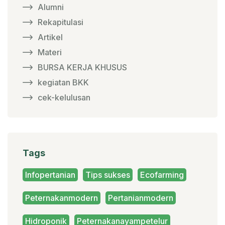
Alumni
Rekapitulasi
Artikel
Materi
BURSA KERJA KHUSUS
kegiatan BKK
cek-kelulusan
Tags
Infopertanian
Tips sukses
Ecofarming
Peternakanmodern
Pertanianmodern
Hidroponik
Peternakanayampetelur