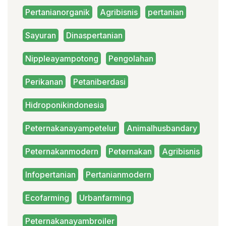
Pertanianorganik
Agribisnis
pertanian
Sayuran
Dinaspertanian
Nippleayampotong
Pengolahan
Perikanan
Petaniberdasi
Hidroponikindonesia
Peternakanayampetelur
Animalhusbandary
Peternakanmodern
Peternakan
Agribisnis
Infopertanian
Pertanianmodern
Ecofarming
Urbanfarming
Peternakanayambroiler