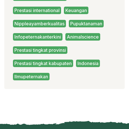
Prestasi international
Keuangan
Nippleayamberkualitas
Pupuktanaman
Infopeternakanterkini
Animalscience
Prestasi tingkat provinsi
Prestasi tingkat kabupaten
Indonesia
Ilmupeternakan